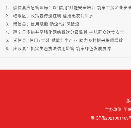
崇信县应急管理局：以“信用”赋能安全培训 筑牢工贸企业安
崆峒区：政策宣传送红利 信用惠农润牛乡
崇信县：信用赋能 助企“诚”风破浪
静宁县多措并举强化网络餐饮分级监管 护航群众饮食安全
崇信县:“信用+金融”赋能红牛产业 助力乡村振兴提质增效
庄浪县：抓实生态执法信用监管 筑牢绿色发展屏障
版
主办单位: 平凉
陇ICP备2021001469