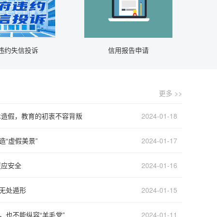
违约失信投诉
信用报告申请
更多 >>
术造假，教育的初衷不容背叛
2024-01-18
造“虚假美景”
2024-01-17
1
甘肃平凉工业园区管理委员会
50
2026-08-07
更应安全
2024-01-16
2
平凉市森林公安局
0
2026-08-07
”无处遁形
2024-01-15
3
中共平凉市委宣传部
8111
2026-08-07
4
中共平凉市委统一战线工作部
0
2026-08-07
，也不能纵容“羊毛党”
2024-01-11