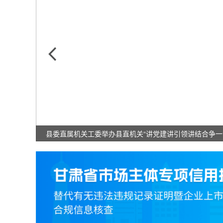
县委直属机关工委举办县直机关“讲党建讲引领讲结合争一