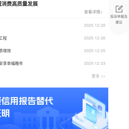
域消费高质量发展
查看详情>
投诉举报及
建议
2025-12-29
返回顶部
工程
2025-12-26
质增效
2025-12-25
人安享幸福晚年
2025-12-23
更多 >>
日活动
第十届静宁