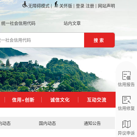
无障碍模式 |
关怀版 |
登录
注册
| 网站声明
统一社会信用代码
站内文章
搜索
信用报告
信用+创新
诚信文化
互动交流
信用修复
内动态
国内动态
通知公告
异议申诉