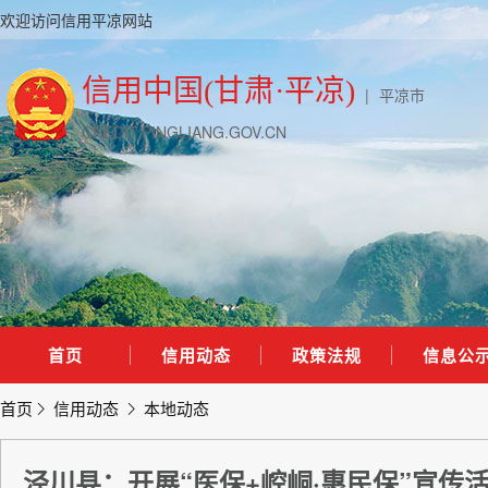
欢迎访问信用平凉网站
信用中国(甘肃·平凉)
|
平凉市
CREDIT.PINGLIANG.GOV.CN
首页
信用动态
政策法规
信息公
首页
信用动态
本地动态
泾川县：开展“医保+崆峒·惠民保”宣传