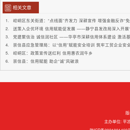
相关文章
崆峒区东关街道：“点线面”齐发力 深耕宣传 增强金融反诈“免
党建聚信治 诚信润社区 ——华亭市深耕信用体系建设 激活
崇信县应急管理局：以“信用”赋能安全培训 筑牢工贸企业安
崆峒区：政策宣传送红利 信用惠农润牛乡
崇信县：信用赋能 助企“诚”风破浪
版
主办单位: 平凉