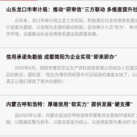
山东龙口市审计局：推动“研审信”三方联动 多维度提升
近年来，龙口市审计局立足工作实际，积极落实社会信用体系建
计监督为基础，以信用为支撑的联动机制，促进审计人员“有为”、审
作环境，全面推动社会信用体系建设高质量发展。
信用承诺免勘验 成都简阳为企业实现“即来即办”
2023年6月，简阳市惠农农业生产资料连锁有限公司经办人在
后的新证，感叹道：“现在办理农药经营许可证延续的速度太快了，
真正让我们得到了很大的便利！”
内蒙古呼和浩特：厚植信用“软实力” 提供发展“硬支撑”
自2023年以来，内蒙古自治区呼和浩特市聚焦优化营商环境和
础、以数据征集为抓手、以联合奖惩为核心、以信用监管为重点的“五