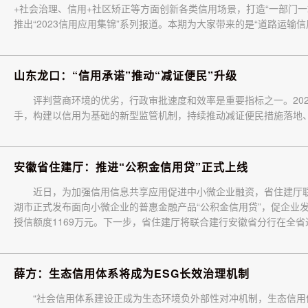
+社会治理、信用+社区矫正等方面创新各类信用场景，打造“一部门一
推出“2023信用应用集锦”系列报道。本期为大家带来的是“道路运输
山东龙口：“信用承诺”推动“减证便民”升级
评判营商环境的优劣，行政审批速度和效率是重要指标之一。202
手，构建以信用为基础的新型监管机制，持续推动减证便民措施落地
安徽省住建厅：推进“公积金信用贷”正式上线
近日，为加强信用信息共享应用促进中小微企业融资，省住建厅联
湖市正式发布面向小微企业的普惠金融产品“公积金信用贷”，促企业
授信额度1169万元。下一步，省住建厅将联合建行安徽省分行在全省
薛方：生态信用体系将成为ESG长效治理机制
“社会信用体系建设正成为生态环境负外部性对冲机制，生态信用