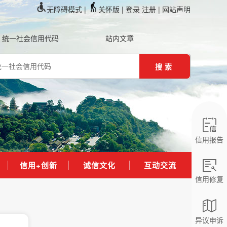
无障碍模式 |
关怀版 |
登录
注册
| 网站声明
统一社会信用代码
站内文章
搜索
信用报告
信用+创新
诚信文化
互动交流
信用修复
异议申诉