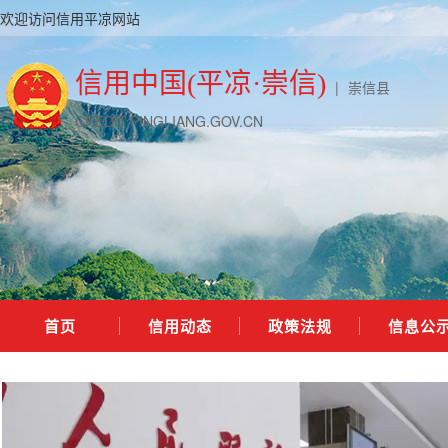
欢迎访问信用平凉网站
信用中国(平凉·崇信)
|
崇信县
CREDIT.PINGLIANG.GOV.CN
首页
信用动态
政策法规
信息公