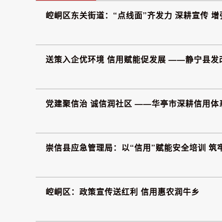
崆峒区东关街道：“点线面”齐发力 深耕宣传 增
送策入企优环境 信用赋能促发展 ——静宁县发
党建聚信治 诚信润社区 ——华亭市深耕信用体
崇信县应急管理局：以“信用”赋能安全培训 筑
崆峒区：政策宣传送红利 信用惠农润牛乡