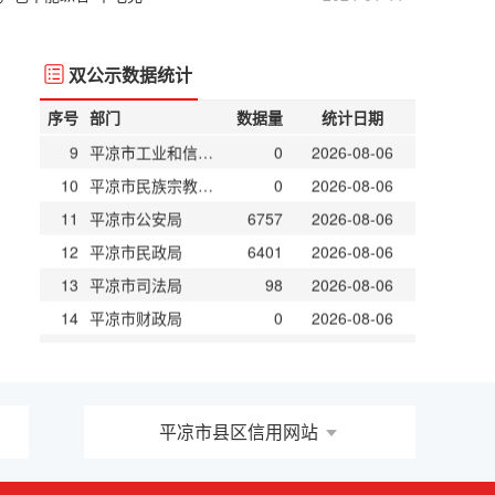
6
中共平凉市委机构编制委员会办公室
20416
2026-08-06
7
平凉市发展和改革委员会
501
2026-08-06
双公示数据统计
8
平凉市教育局
103106
2026-08-06
序号
部门
数据量
统计日期
9
平凉市工业和信息化局
0
2026-08-06
10
平凉市民族宗教事务委员会
0
2026-08-06
11
平凉市公安局
6757
2026-08-06
12
平凉市民政局
6401
2026-08-06
13
平凉市司法局
98
2026-08-06
14
平凉市财政局
0
2026-08-06
15
平凉市人力资源和社会保障局
4535
2026-08-06
16
平凉市自然资源局
17742
2026-08-06
17
平凉市生态环境局
11007
2026-08-06
18
平凉市住房和城乡建设局
20274
2026-08-06
平凉市县区信用网站
19
平凉市交通运输局
39164
2026-08-06
20
平凉市水务局
12122
2026-08-06