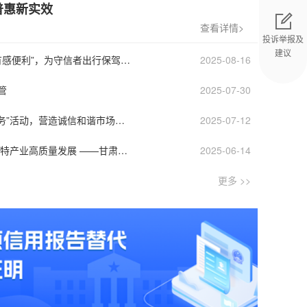
普惠新实效
查看详情>
投诉举报及
建议
泾川“信易行”：让“无形信用”变“有感便利”，为守信者出行保驾护航
2025-08-16
返回顶部
管
2025-07-30
泾川县商务局 开展“信易+家政服务”活动，营造诚信和谐市场环境
2025-07-12
构建“信易+购物”服务模式 助推农特产业高质量发展 ——甘肃省泾川县以信用建设赋能商务服务、促进乡村振兴典型案例
2025-06-14
更多 >>
服务保障创新驱动发展
财政部：加