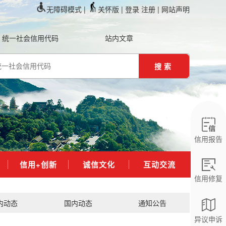
无障碍模式 |
关怀版 |
登录
注册
| 网站声明
统一社会信用代码
站内文章
搜索
信用报告
信用+创新
诚信文化
互动交流
信用修复
内动态
国内动态
通知公告
异议申诉