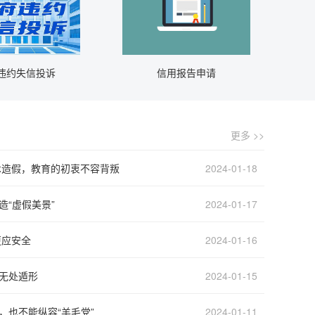
违约失信投诉
信用报告申请
更多 >>
术造假，教育的初衷不容背叛
2024-01-18
造“虚假美景”
2024-01-17
1
甘肃平凉工业园区管理委员会
50
2026-08-06
更应安全
2024-01-16
2
平凉市森林公安局
0
2026-08-06
3
中共平凉市委宣传部
8111
2026-08-06
”无处遁形
2024-01-15
4
中共平凉市委统一战线工作部
0
2026-08-06
5
中共平凉市委网络安全和信息化委员会办公室（平凉市互联网信息办公室）
0
2026-08-06
，也不能纵容“羊毛党”
2024-01-11