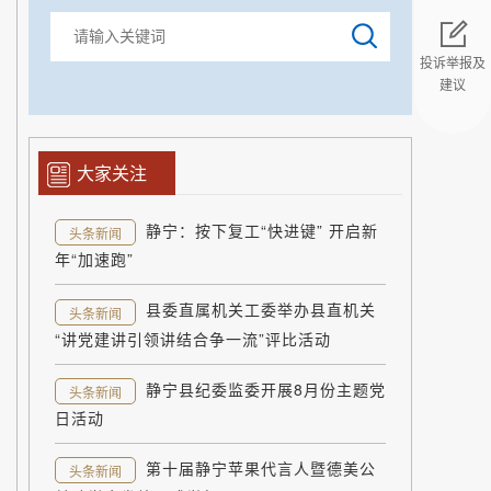
投诉举报及
建议
返回顶部
大家关注
静宁：按下复工“快进键” 开启新
头条新闻
年“加速跑”
县委直属机关工委举办县直机关
头条新闻
“讲党建讲引领讲结合争一流”评比活动
静宁县纪委监委开展8月份主题党
头条新闻
日活动
第十届静宁苹果代言人暨德美公
头条新闻