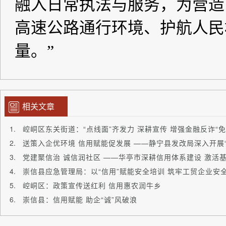
相关文章
崆峒区东关街道：“点线面”齐发力 深耕宣传 增强金融反诈“免
党建聚信治 诚信润社区 ——华亭市深耕信用体系建设 激活
崇信县应急管理局：以“信用”赋能安全培训 筑牢工贸企业安
崆峒区：政策宣传送红利 信用惠农润牛乡
崇信县：信用赋能 助企“诚”风破浪