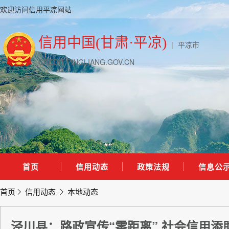
欢迎访问信用平凉网站
信用中国(甘肃·平凉)
|
平凉市
CREDIT.PINGLIANG.GOV.CN
首页
信用动态
政策法规
信息公
首页
信用动态
本地动态
泾川县：路政宣传“零距离” 社会信用添