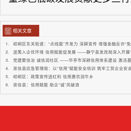
相关文章
崆峒区东关街道：“点线面”齐发力 深耕宣传 增强金融反诈“免
党建聚信治 诚信润社区 ——华亭市深耕信用体系建设 激活
崇信县应急管理局：以“信用”赋能安全培训 筑牢工贸企业安
崆峒区：政策宣传送红利 信用惠农润牛乡
崇信县：信用赋能 助企“诚”风破浪