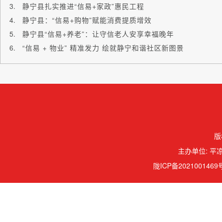
静宁县扎实推进“信易+家政”惠民工程
静宁县：“信易+购物”赋能消费提质增效
静宁县“信易+养老”：让守信老人安享幸福晚年
“信易 + 物业” 精准发力 绘就静宁和谐社区新图景
版
主办单位: 平凉
陇ICP备2021001469