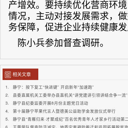
相关文章
静宁：按下复工“快进键” 开启新年“加速跑”
县委直属机关工委举办县直机关“讲党建讲引领讲结合争一流
静宁县纪委监委开展8月份主题党日活动
第十届静宁苹果代言人暨德美公益助学金发放仪式举行
静宁县“青雁归来·才聚成纪”百名优秀青年人才家乡行活动第
王蕾带队督查防汛减灾、地质灾害避险搬迁和巩固拓展脱贫