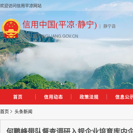
欢迎访问信用平凉网站
信用中国(平凉·静宁)
|
静宁县
CREDIT.PINGLIANG.GOV.CN
首页
信用动态
政策法规
信息公
首页
头条新闻
何鹏峰带队督查调研入规企业培育库内