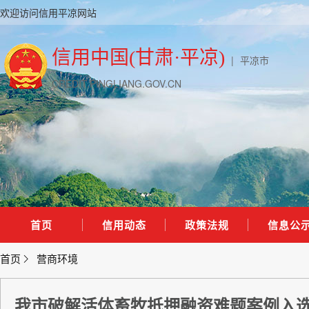
欢迎访问信用平凉网站
信用中国(甘肃·平凉)
|
平凉市
CREDIT.PINGLIANG.GOV.CN
首页
信用动态
政策法规
信息公
首页
营商环境
我市破解活体畜牧抵押融资难题案例入