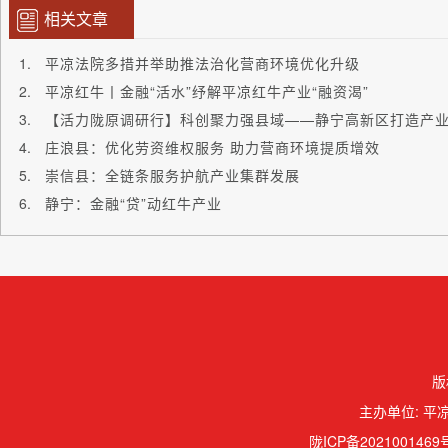
相关文章
平凉法院多措并举助推法治化营商环境优化升级
平凉红牛丨金融“活水”纾解平凉红牛产业“融资渴”
【活力陇原调研行】科创聚力强县域——静宁高新区打造产
庄浪县：优化劳资维权服务 助力营商环境提质增效
崇信县：全链条服务护航产业集群发展
静宁：金融“贷”动红牛产业
版
主办单位: 平凉
陇ICP备2021001469