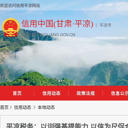
欢迎访问信用平凉网站
信用中国(甘肃·平凉)
|
平凉市
CREDIT.PINGLIANG.GOV.CN
首页
信用动态
政策法规
信息公
首页
信用动态
本地动态
平凉税务：以训强基提能力 以信为尺促