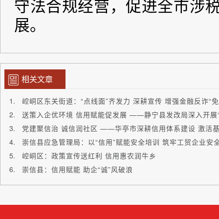
相关文章
崆峒区东关街道：“点线面”齐发力 深耕宣传 增强金融反诈“免
党建聚信治 诚信润社区 ——华亭市深耕信用体系建设 激活
崇信县应急管理局：以“信用”赋能安全培训 筑牢工贸企业安
崆峒区：政策宣传送红利 信用惠农润牛乡
崇信县：信用赋能 助企“诚”风破浪