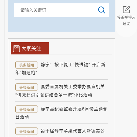
投诉举报及
建议
返回顶部
大家关注
静宁：按下复工“快进键” 开启新
头条新闻
年“加速跑”
县委直属机关工委举办县直机关
头条新闻
“讲党建讲引领讲结合争一流”评比活动
静宁县纪委监委开展8月份主题党
头条新闻
日活动
第十届静宁苹果代言人暨德美公
头条新闻