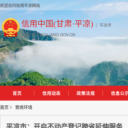
欢迎访问信用平凉网站
信用中国(甘肃·平凉)
|
平凉市
CREDIT.PINGLIANG.GOV.CN
首页
信用动态
政策法规
信息公
首页
营商环境
平凉市：开启不动产登记跨省延伸服务