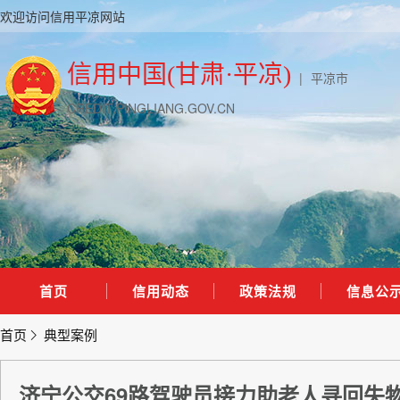
欢迎访问信用平凉网站
信用中国(甘肃·平凉)
|
平凉市
CREDIT.PINGLIANG.GOV.CN
首页
信用动态
政策法规
信息公
首页
典型案例
济宁公交69路驾驶员接力助老人寻回失