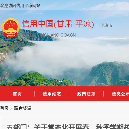
欢迎访问信用平凉网站
信用中国(甘肃·平凉)
|
平凉市
CREDIT.PINGLIANG.GOV.CN
首页
信用动态
政策法规
信息公
首页
联合奖惩
五部门：关于常态化开展春、秋季学期