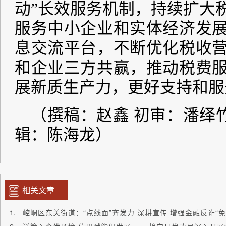
相关文章
崆峒区东关街道：“点线面”齐发力 深耕宣传 增强金融反诈“免