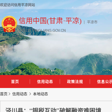
欢迎访问信用平凉网站
信用中国(甘肃·平凉)
|
平凉市
CREDIT.PINGLIANG.GOV.CN
首页
信用动态
政策法规
信息公
首页
信用动态
本地动态
泾川县：“银税互动”破解融资难困境