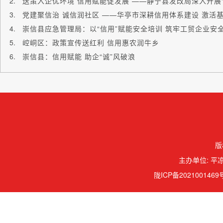
党建聚信治 诚信润社区 ——华亭市深耕信用体系建设 激活
崇信县应急管理局：以“信用”赋能安全培训 筑牢工贸企业安
崆峒区：政策宣传送红利 信用惠农润牛乡
崇信县：信用赋能 助企“诚”风破浪
版
主办单位: 平凉
陇ICP备2021001469